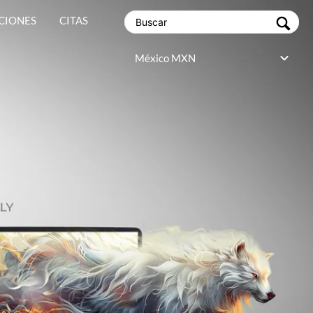
CIONES
CITAS

México MXN